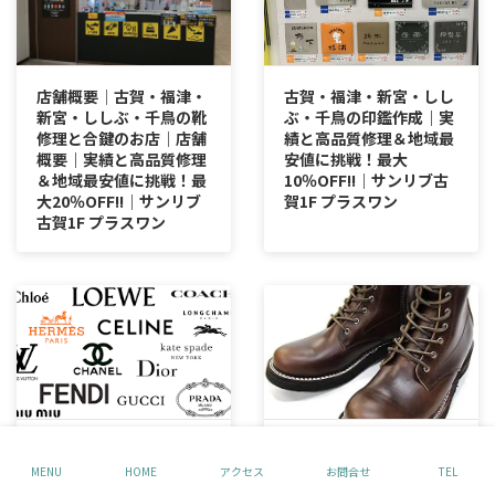
店舗概要│古賀・福津・
古賀・福津・新宮・しし
新宮・ししぶ・千鳥の靴
ぶ・千鳥の印鑑作成｜実
修理と合鍵のお店│店舗
績と高品質修理＆地域最
概要｜実績と高品質修理
安値に挑戦！最大
＆地域最安値に挑戦！最
10％OFF!!｜サンリブ古
大20％OFF!!｜サンリブ
賀1F プラスワン
古賀1F プラスワン
古賀・福津・新宮・しし
古賀・福津・新宮・しし
ぶ・千鳥の修理対応ブラ
ぶ・千鳥のブーツ修理｜
MENU
HOME
アクセス
お問合せ
TEL
ンド一覧｜実績と高品質
実績と高品質修理＆地域